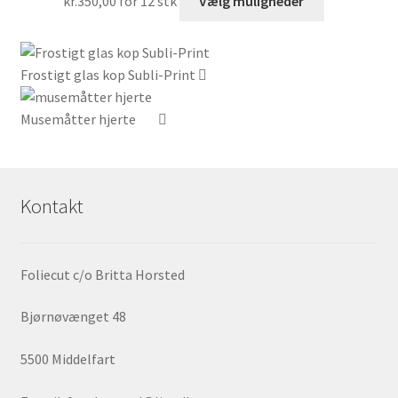
kr.
350,00
for 12 stk
Vælg muligheder
vare
har
flere
Frostigt glas kop Subli-Print
varianter.
Muligheder
Musemåtter hjerte
kan
vælges
på
varesiden
Kontakt
Foliecut c/o Britta Horsted
Bjørnøvænget 48
5500 Middelfart