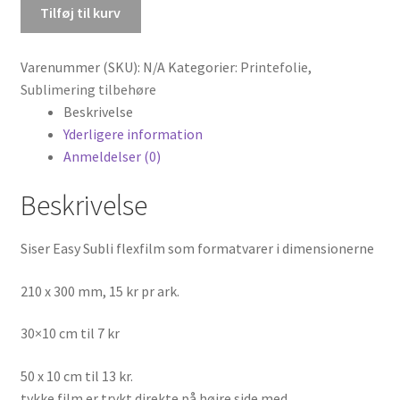
fra
Tilføj til kurv
siser
Easy
Varenummer (SKU):
N/A
Kategorier:
Printefolie
,
Subl
Sublimering tilbehøre
antal
Beskrivelse
Yderligere information
Anmeldelser (0)
Beskrivelse
Siser Easy Subli flexfilm som formatvarer i dimensionerne
210 x 300 mm, 15 kr pr ark.
30×10 cm til 7 kr
50 x 10 cm til 13 kr.
tykke film er trykt direkte på højre side med