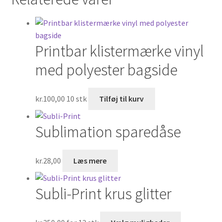
Printbar klistermærke vinyl
med polyester bagside
kr.
100,00
10 stk
Tilføj til kurv
Sublimation sparedåse
kr.
28,00
Læs mere
Subli-Print krus glitter
Dette