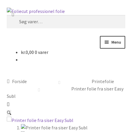
Spring
Spring
Søg
til
til
Søg
navigation
indhold
efter:
Menu
kr.
0,00
0 varer
Forside
Foliecut
Forside
Printefolie
Kurv
Printer folie fra siser Easy
Subl
Kasse
🔍
Handelsbetingelser hos Foliecut