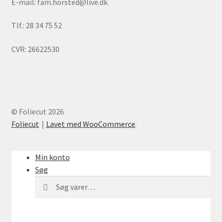
E-mail: fam.horsted@live.dk
Tlf.: 28 34 75 52
CVR: 26622530
© Foliecut 2026
Foliecut
Lavet med WooCommerce
.
Min konto
Søg
Søg
Søg
efter: