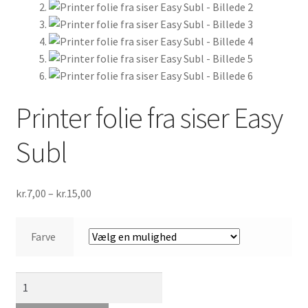
Min Konto
Inspiration
FAQ
Printer folie fra siser Easy
Subl
Prisinterval:
kr.
7,00
–
kr.
15,00
kr.7,00
til
Farve
kr.15,00
Printer
folie