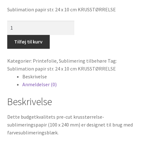
Sublimation papir str. 24 x 10 cm KRUSSTØRRELSE
Sublimation
papir
str.
Tilføj til kurv
240
x
Kategorier:
Printefolie
,
Sublimering tilbehøre
Tag:
10
Sublimation papir str. 24 x 10 cm KRUSSTØRRELSE
cm
Beskrivelse
KRUSSTØRRELSE
Anmeldelser (0)
antal
Beskrivelse
Dette budgetkvalitets pre-cut krusstørrelse-
sublimeringspapir (100 x 240 mm) er designet til brug med
farvesublimeringsblæk.