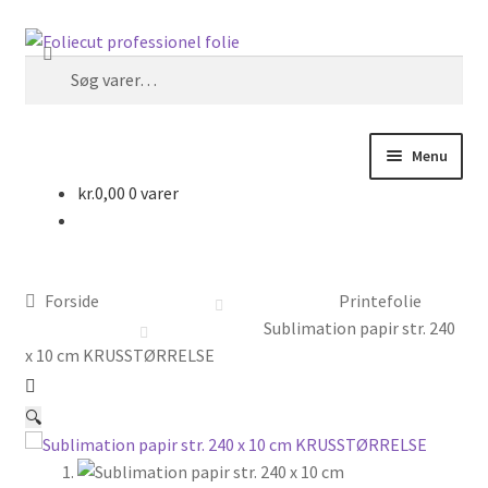
Spring
Spring
Søg
til
til
Søg
navigation
indhold
efter:
Menu
kr.
0,00
0 varer
Forside
Foliecut
Forside
Printefolie
Kurv
Sublimation papir str. 240
x 10 cm KRUSSTØRRELSE
Kasse
🔍
Handelsbetingelser hos Foliecut