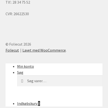
Tlf.: 28 34 75 52
CVR: 26622530
© Foliecut 2026
Foliecut
Lavet med WooCommerce
.
Min konto
Søg
Søg
Søg
efter:
Indkøbskurv
0