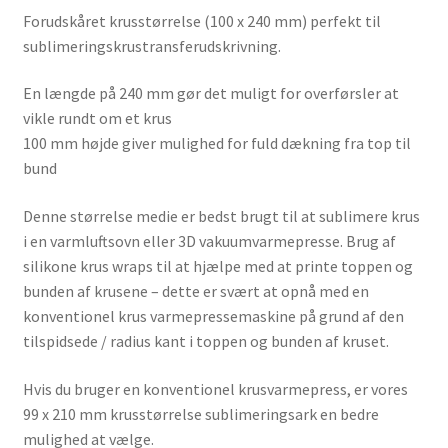
Forudskåret krusstørrelse (100 x 240 mm) perfekt til
sublimeringskrustransferudskrivning.
En længde på 240 mm gør det muligt for overførsler at
vikle rundt om et krus
100 mm højde giver mulighed for fuld dækning fra top til
bund
Denne størrelse medie er bedst brugt til at sublimere krus
i en varmluftsovn eller 3D vakuumvarmepresse. Brug af
silikone krus wraps til at hjælpe med at printe toppen og
bunden af ​​krusene – dette er svært at opnå med en
konventionel krus varmepressemaskine på grund af den
tilspidsede / radius kant i toppen og bunden af ​​kruset.
Hvis du bruger en konventionel krusvarmepress, er vores
99 x 210 mm krusstørrelse sublimeringsark en bedre
mulighed at vælge.