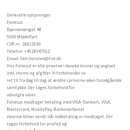
Min Konto
Generelle oplysninger
Inspiration
Foliecut
Bjørnøvænget 48
FAQ
5500 Middelfart
CVR nr.: 26622530
Telefon: +4528347552
Email: fam.horsted@live.dk
Hos Foliecut er alle priserne i danske kroner og angivet
inkl. moms og afgifter. Vi forbeholder os
ret til fra dag til dag at ændre i priserne uden forudgående
samtykke. Der tages forbehold for
udsolgte varer.
Foliecut modtager betaling med VISA-Dankort, VISA,
Mastercard, MobilePay, Bankoverførsel.
Varerne bliver sendt når indbetaling er modtaget. Der
tages forbehold for prisfejl og