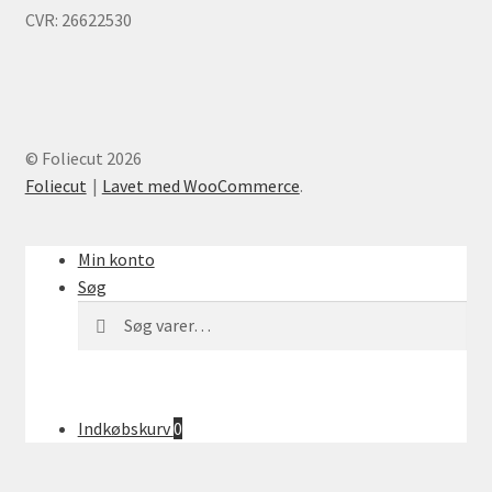
CVR: 26622530
© Foliecut 2026
Foliecut
Lavet med WooCommerce
.
Min konto
Søg
Søg
Søg
efter:
Indkøbskurv
0