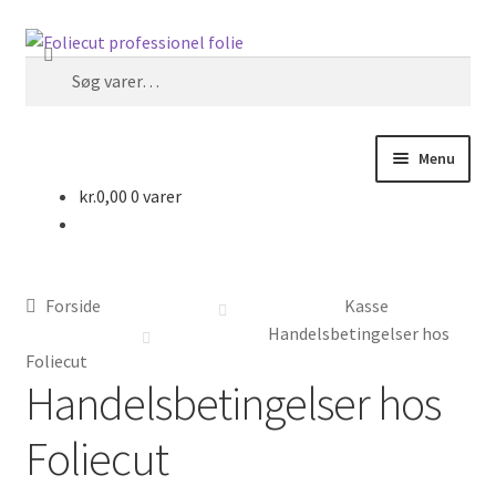
Spring
Spring
Søg
til
til
Søg
navigation
indhold
efter:
Menu
kr.
0,00
0 varer
Forside
Foliecut
Forside
Kasse
Kurv
Handelsbetingelser hos
Foliecut
Handelsbetingelser hos
Kasse
Foliecut
Handelsbetingelser hos Foliecut