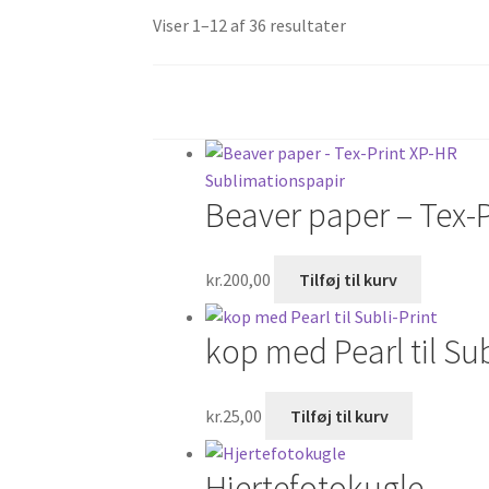
Sorteret
Viser 1–12 af 36 resultater
efter
seneste
Beaver paper – Tex-
kr.
200,00
Tilføj til kurv
kop med Pearl til Sub
kr.
25,00
Tilføj til kurv
Hjertefotokugle