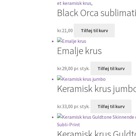
kr.60,00
Black Orca sublimati
kr.
21,00
Tilføj til kurv
Emalje krus
kr.
29,00
pr. styk.
Tilføj til kurv
Keramisk krus jumb
kr.
33,00
pr. styk.
Tilføj til kurv
Keramisk krus Guldt