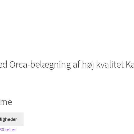
flere
varianter.
Mulighederne
kan
vælges
på
varesiden
d Orca-belægning af høj kvalitet Ka
mme
Dette
ligheder
vare
har