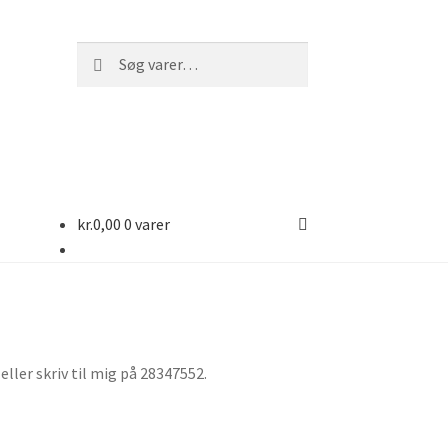
Søg
Søg
efter:
kr.
0,00
0 varer
 eller skriv til mig på 28347552.