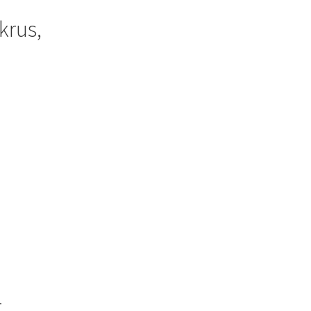
krus,
t