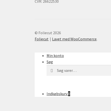
CVR: 26622530
© Foliecut 2026
Foliecut
Lavet med WooCommerce
.
Min konto
Søg
Søg
Søg
efter:
Indkøbskurv
0