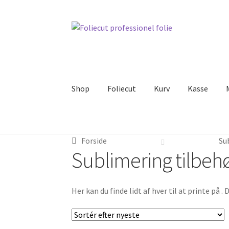
Spring
Spring
til
til
navigation
indhold
Shop
Foliecut
Kurv
Kasse
Forside
Foliecut
Kurv
Kasse
Min Konto
Inspir
Forside
Su
Sublimering tilbeh
Her kan du finde lidt af hver til at printe på .