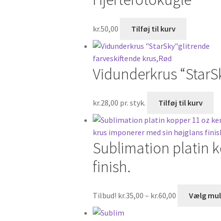
kr.
50,00
Tilføj til kurv
Vidunderkrus “StarSk
kr.
28,00
pr. styk.
Tilføj til kurv
Sublimation platin 
finish.
Prisinterval:
Tilbud!
kr.
35,00
–
kr.
60,00
Vælg mul
kr.35,00
til