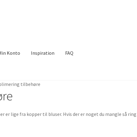
Min Konto
Inspiration
FAQ
ation
FAQ
blimering tilbehøre
øre
 Der er lige fra kopper til bluser. Hvis der er noget du mangle så ring