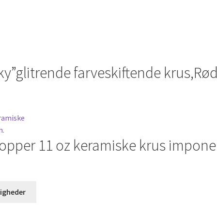
y”glitrende farveskiftende krus,Rø
kopper 11 oz keramiske krus impone
Dette
igheder
vare
har