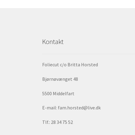
Kontakt
Foliecut c/o Britta Horsted
Bjørnøvænget 48
5500 Middelfart
E-mail: fam.horsted@live.dk
Tlf.: 28 34 75 52