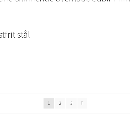
tfrit stål
1
2
3