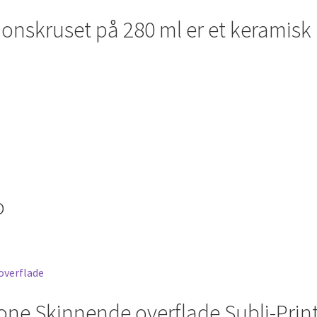
flere
onskruset på 280 ml er et keramisk 
varianter.
Mulighederne
kan
vælges
på
varesiden
o
one Skinnende overflade Subli-Prin