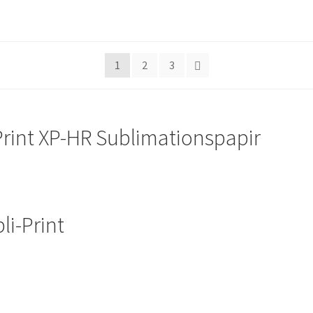
1
2
3
Print XP-HR Sublimationspapir
li-Print