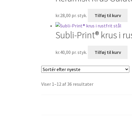
kr.
28,00
pr. styk.
Tilføj til kurv
Subli-Print® krus i rus
kr.
40,00
pr. styk.
Tilføj til kurv
Sorteret
Viser 1–12 af 36 resultater
efter
seneste