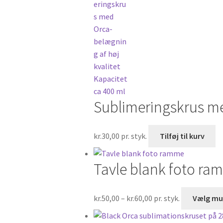
kr.60,00
Sublimeringskrus me
kr.
30,00
pr. styk.
Tilføj til kurv
Tavle blank foto ra
Prisinterval:
kr.
50,00
–
kr.
60,00
pr. styk.
Vælg mu
kr.50,00
til