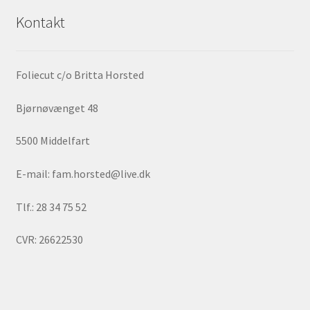
Kontakt
Foliecut c/o Britta Horsted
Bjørnøvænget 48
5500 Middelfart
E-mail: fam.horsted@live.dk
Tlf.: 28 34 75 52
CVR: 26622530