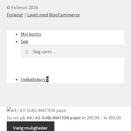
© Foliecut 2026
Foliecut
Lavet med WooCommerce
.
Min konto
Søg
Søg
Søg
efter:
Indkøbskurv
0
Prisi
Du ser på:
A4 / A3-SUBLIMATION papir
kr.
200,00
–
kr.
300,00
kr.20
Vælg muligheder