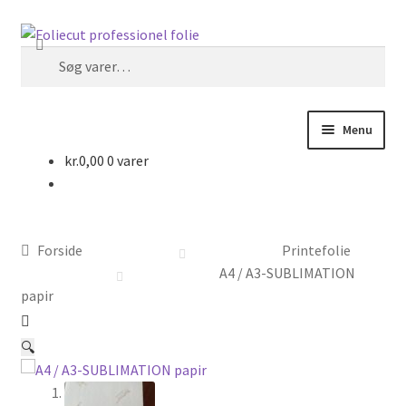
Spring
Spring
Søg
til
til
Søg
navigation
indhold
efter:
Menu
kr.
0,00
0 varer
Forside
Foliecut
Forside
Printefolie
Kurv
A4 / A3-SUBLIMATION
papir
Kasse
🔍
Handelsbetingelser hos Foliecut