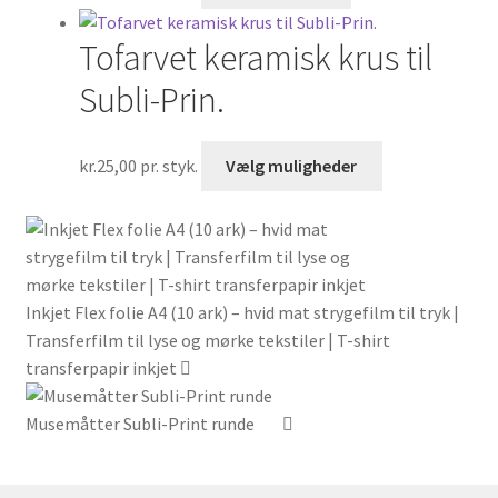
Tofarvet keramisk krus til
Subli-Prin.
Dette
kr.
25,00
pr. styk.
Vælg muligheder
vare
har
flere
varianter.
Mulighederne
Inkjet Flex folie A4 (10 ark) – hvid mat strygefilm til tryk |
kan
Transferfilm til lyse og mørke tekstiler | T-shirt
vælges
transferpapir inkjet
på
varesiden
Musemåtter Subli-Print runde