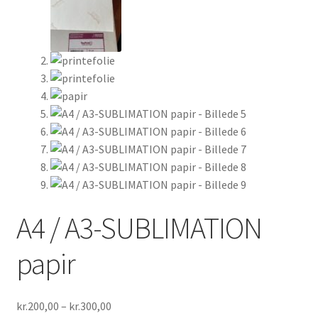
Min Konto
Inspiration
FAQ
A4 / A3-SUBLIMATION
papir
Prisinterval:
kr.
200,00
–
kr.
300,00