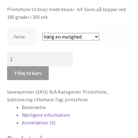
kr.200,00
Printefolie til krus/ hvide bluser A4 Vares på kopper ved
til
180 grader i 300 sek
kr.300,00
Farve
A4
/
A3-
Tilføj til kurv
SUBLIMATION
papir
Varenummer (SKU):
N/A
Kategorier:
Printefolie
,
antal
Sublimering tilbehøre
Tag:
printefolie
Beskrivelse
Yderligere information
Anmeldelser (0)