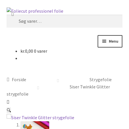
Spring
Spring
Søg
til
til
Søg
navigation
indhold
efter:
Menu
kr.
0,00
0 varer
Forside
Foliecut
Forside
Strygefolie
Kurv
Siser Twinkle Glitter
strygefolie
Kasse
🔍
Handelsbetingelser hos Foliecut