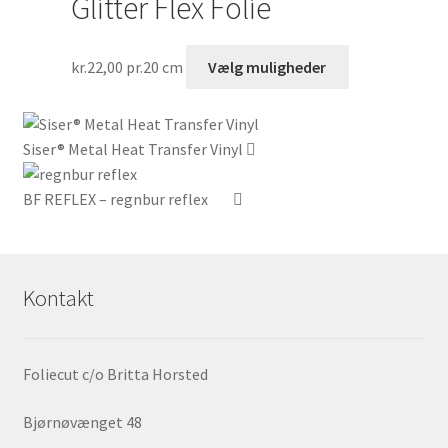
Glitter Flex Folie
Muli
kan
Dette
kr.
22,00
pr.20 cm
Vælg muligheder
vælg
vare
på
har
vare
flere
Siser® Metal Heat Transfer Vinyl
varianter.
Mulighederne
BF REFLEX – regnbur reflex
kan
vælges
på
varesiden
Kontakt
Foliecut c/o Britta Horsted
Bjørnøvænget 48