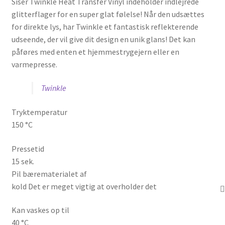
Siser Twinkle Heat Transfer Vinyl indeholder indlejrede
glitterflager for en super glat følelse! Når den udsættes
for direkte lys, har Twinkle et fantastisk reflekterende
udseende, der vil give dit design en unik glans! Det kan
påføres med enten et hjemmestrygejern eller en
varmepresse.
Twinkle
Tryktemperatur
150 °C
Pressetid
15 sek.
Pil bærematerialet af
kold Det er meget vigtig at overholder det
Kan vaskes op til
40 °C