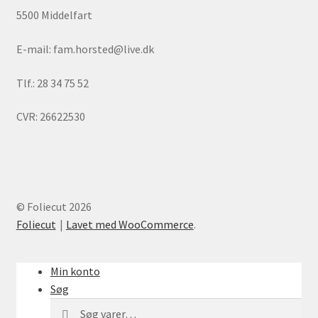
5500 Middelfart
E-mail: fam.horsted@live.dk
Tlf.: 28 34 75 52
CVR: 26622530
© Foliecut 2026
Foliecut
Lavet med WooCommerce
.
Min konto
Søg
Søg
Søg