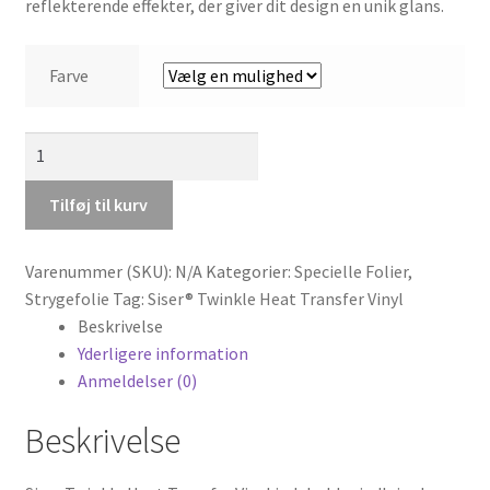
reflekterende effekter, der giver dit design en unik glans.
Farve
Siser
Twinkle
Glitter
Tilføj til kurv
strygefolie
antal
Varenummer (SKU):
N/A
Kategorier:
Specielle Folier
,
Strygefolie
Tag:
Siser® Twinkle Heat Transfer Vinyl
Beskrivelse
Yderligere information
Anmeldelser (0)
Beskrivelse