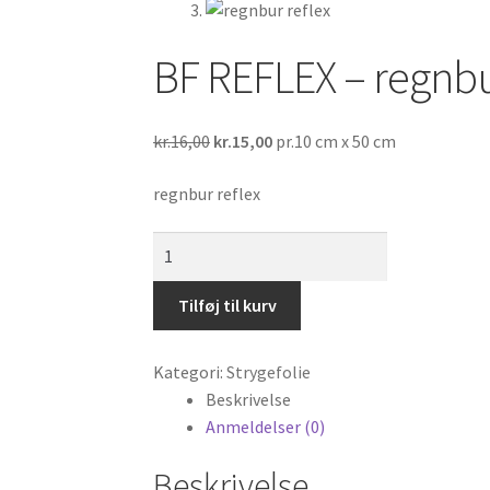
BF REFLEX – regnbu
Den
Den
kr.
16,00
kr.
15,00
pr.10 cm x 50 cm
oprindelige
aktuelle
regnbur reflex
pris
pris
var:
er:
BF
kr.16,00.
kr.15,00.
REFLEX
–
Tilføj til kurv
regnbur
reflex
Kategori:
Strygefolie
antal
Beskrivelse
Anmeldelser (0)
Beskrivelse