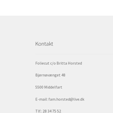
Kontakt
Foliecut c/o Britta Horsted
Bjørnøvænget 48
5500 Middelfart
E-mail: fam.horsted@live.dk
Tlf.: 28 34 75 52