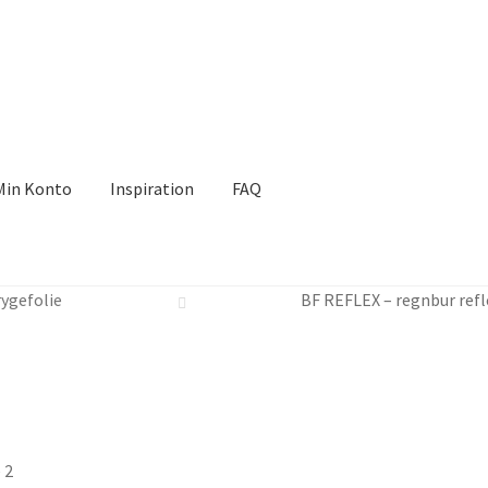
Min Konto
Inspiration
FAQ
ation
FAQ
rygefolie
BF REFLEX – regnbur refl