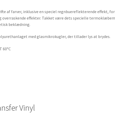
e af farver, inklusive en speciel regnbuereflekterende effekt, for 
 og overraskende effekter. Takket være dets specielle termoklæbem
etisk beklædning.
rethanlaget med glasmikrokugler, der tillader lys at brydes.
OT 60°C
nsfer Vinyl