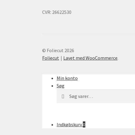
CVR: 26622530
© Foliecut 2026
Foliecut
Lavet med WooCommerce
.
Min konto
Søg
Søg
Søg
efter:
Indkøbskurv
0