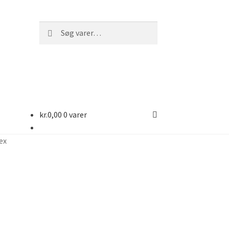
Søg
Søg
efter:
kr.
0,00
0 varer
ex