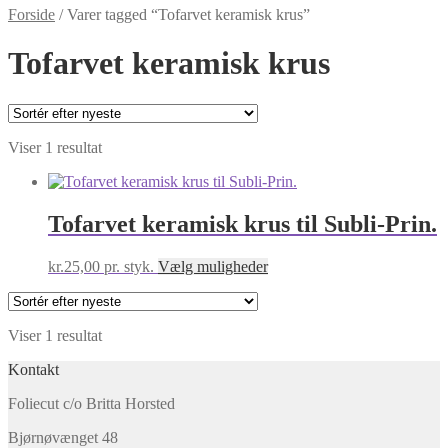
Forside
/
Varer tagged “Tofarvet keramisk krus”
Tofarvet keramisk krus
Viser 1 resultat
Tofarvet keramisk krus til Subli-Prin.
Dette
kr.
25,00
pr. styk.
Vælg muligheder
vare
har
flere
Viser 1 resultat
varianter.
Mulighederne
Kontakt
kan
vælges
Foliecut c/o Britta Horsted
på
varesiden
Bjørnøvænget 48