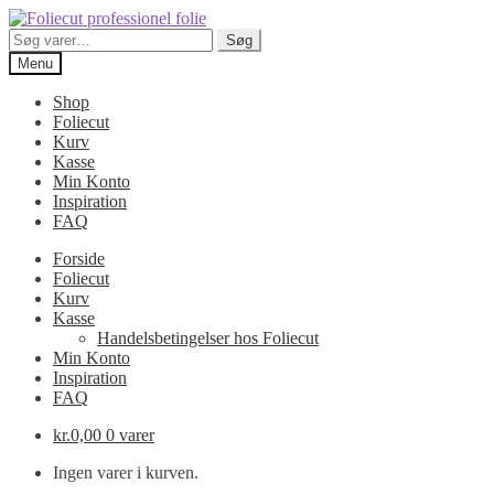
Spring
Spring
til
til
Søg
Søg
navigation
indhold
efter:
Menu
Shop
Foliecut
Kurv
Kasse
Min Konto
Inspiration
FAQ
Forside
Foliecut
Kurv
Kasse
Handelsbetingelser hos Foliecut
Min Konto
Inspiration
FAQ
kr.
0,00
0 varer
Ingen varer i kurven.